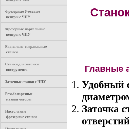
Станок
Фрезерные 5-осевые
центры с ЧПУ
Фрезерные портальные
центры с ЧПУ
Радиально-сверлильные
станки
Станки для заточки
Главные а
инструмента
Заточные станки с ЧПУ
Удобный с
Резьбонарезные
диаметром
манипуляторы
Заточка с
Настольные
фрезерные станки
отверстий
Настольные