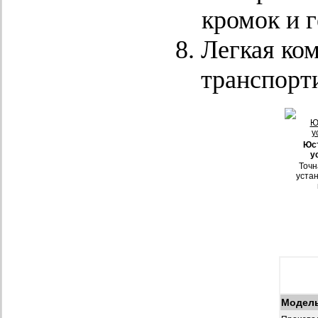
кромок и 
Легкая ком
транспорт
Юс
у
Точн
устан
Модел