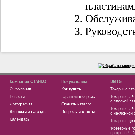
пластинам
Обслужив
Руководств
Компания СТАНКО
Покупателям
DMTG
О компании
Как купить
Токарные ста
Новости
Гарантия и сервис
Токарные с 
с плоской ст
Фотографии
Скачать каталог
Токарные с 
Дипломы и награды
Вопросы и ответы
с наклонной 
Календарь
Токарные це
Фрезерные г
центры с ЧП