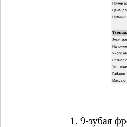
Номер ар
Цена (с 
Наличие
Технич
Электрод
Напряже
Число о
Размер 
Угол сни
Габарит
Масса ст
9-зубая ф