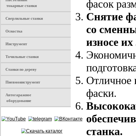
фасок разм
токарные станки
Снятие фа
Сверлильные станки
со сменн
Оснастка
износе их
Инструмент
Экономичн
Точильные станки
подготовка
Станки по дереву
Отличное 
Пневмоинструмент
фаски.
Автогаражное
оборудование
Высокока
обеспечи
станка.