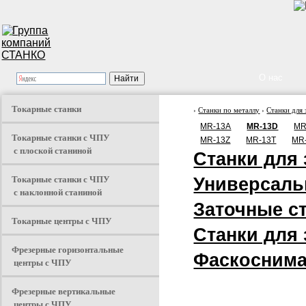
О нас
Токарные станки
›
Станки по металлу
›
Станки для
MR-13A
MR-13D
MR
Токарные станки с ЧПУ
MR-13Z
MR-13T
MR
с плоской станиной
Станки для 
Токарные станки с ЧПУ
Универсаль
с наклонной станиной
Заточные с
Токарные центры с ЧПУ
Станки для 
Фрезерные горизонтальные
Фаскоснима
центры с ЧПУ
Фрезерные вертикальные
центры с ЧПУ