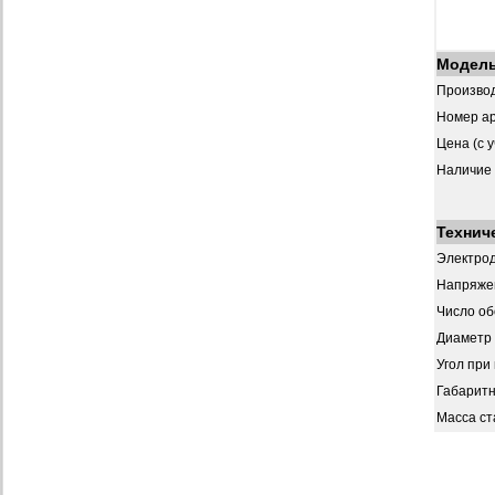
Модел
Произво
Номер ар
Цена (с 
Наличие
Технич
Электрод
Напряже
Число о
Диаметр 
Угол при
Габарит
Масса ст