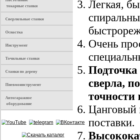
Легкая, бы
токарные станки
спиральны
Сверлильные станки
быстрореж
Оснастка
Очень про
Инструмент
специальн
Точильные станки
Подточка
Станки по дереву
сверла, п
Пневмоинструмент
точности 
Автогаражное
оборудование
Цанговый 
поставки.
Высокока