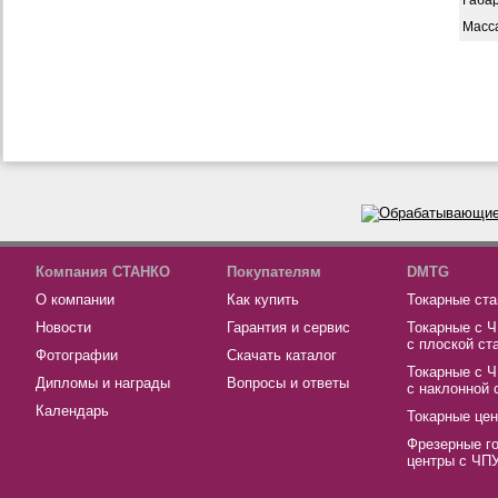
Габар
Масс
Компания СТАНКО
Покупателям
DMTG
О компании
Как купить
Токарные ста
Новости
Гарантия и сервис
Токарные с 
с плоской ст
Фотографии
Скачать каталог
Токарные с 
Дипломы и награды
Вопросы и ответы
с наклонной 
Календарь
Токарные це
Фрезерные г
центры с ЧП