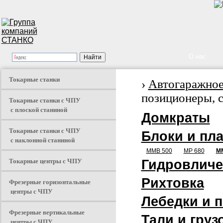
О нас
Токарные станки
›
Автогаражное
позиционеры, с
Токарные станки с ЧПУ
с плоской станиной
Домкраты
Токарные станки с ЧПУ
Блоки и пл
с наклонной станиной
MMB 500
MP 680
M
Токарные центры с ЧПУ
Гидровличе
Рихтовка
Фрезерные горизонтальные
центры с ЧПУ
Лебедки и 
Фрезерные вертикальные
Тали и груз
центры с ЧПУ