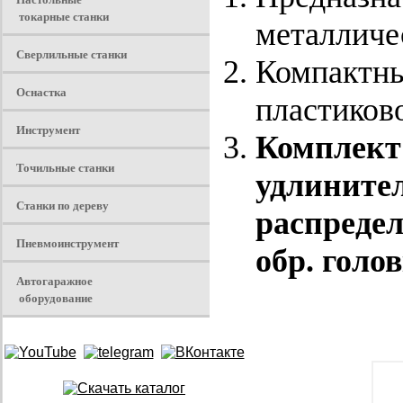
токарные станки
металличе
Сверлильные станки
Компактны
Оснастка
пластиков
Инструмент
Комплект 
Точильные станки
удлинител
Станки по дереву
распредел
Пневмоинструмент
обр. голов
Автогаражное
оборудование