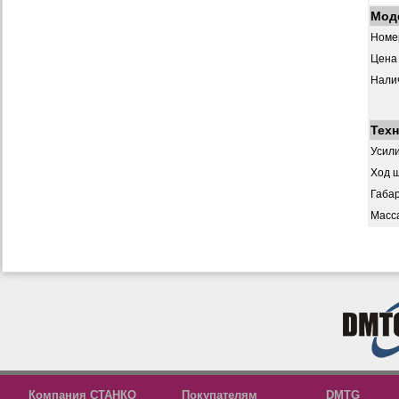
Мод
Номер
Цена 
Нали
Техн
Усил
Ход 
Габар
Масс
Компания СТАНКО
Покупателям
DMTG