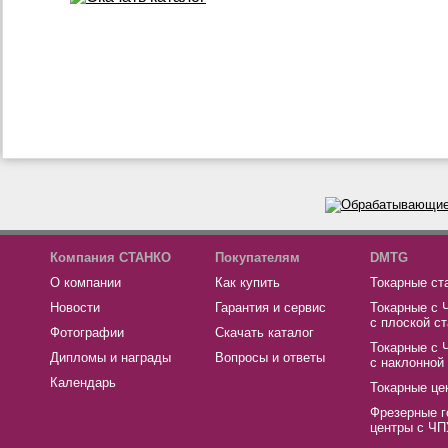
Компания СТАНКО
Покупателям
DMTG
О компании
Как купить
Токарные ст
Новости
Гарантия и сервис
Токарные с 
с плоской с
Фотографии
Скачать каталог
Токарные с 
Дипломы и награды
Вопросы и ответы
с наклонной
Календарь
Токарные це
Фрезерные г
центры с ЧП