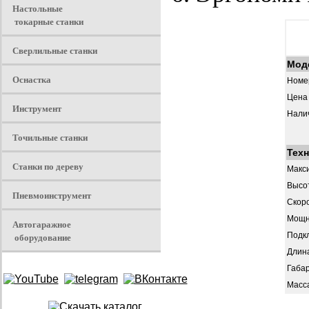
Настольные
токарные станки
Сверлильные станки
Мод
Оснастка
Номер
Цена 
Инструмент
Нали
Точильные станки
Техн
Станки по дереву
Макс
Высо
Пневмоинструмент
Скор
Мощн
Автогаражное
оборудование
Подк
Длина
Габар
Масс