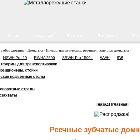
О нас
Продукция
Контакты
Как купить
Фор
е оборудование
› Домкраты › Пневмогидравлические, реечные и зацепные домкраты ›
HSWH Pro 20
RWHA 2500
SRWH-Pro 1500L
WWH
SW
атформы для транспортировки
позиционеры, стойки
еские подъемные столы
поворотные стрелы
зозахваты
[назад]
[главная]
Реечные зубчатые дом