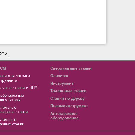
CM
Сверлильные станки
нки для заточки
Оснастка
струмента
Инструмент
точные станки с ЧПУ
Точильные станки
зьбонарезные
Станки по дереву
нипуляторы
Пневмоинструмент
стольные
езерные станки
Автогаражное
оборудование
стольные
арные станки