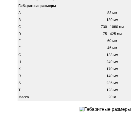
Габаритные размеры
A
83 мм
B
130 мм
C
730 - 1080 мм
D
75 - 425 мм
E
60 мм
F
45 мм
G
138 мм
H
249 мм
K
170 мм
R
140 мм
S
235 мм
T
128 мм
Масса
20 кг