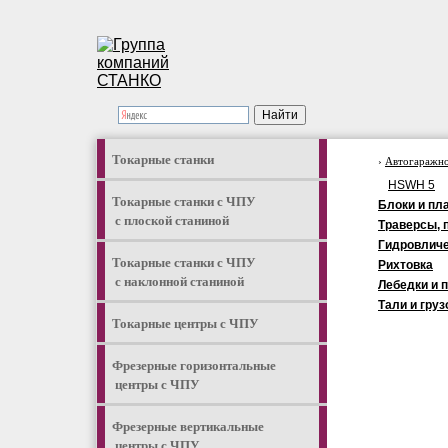
Токарные станки
›
Автогаражно
HSWH 5
Токарные станки с ЧПУ
Блоки и пл
с плоской станиной
Траверсы, 
Гидровлич
Токарные станки с ЧПУ
Рихтовка
с наклонной станиной
Лебедки и 
Тали и гру
Токарные центры с ЧПУ
Фрезерные горизонтальные
центры с ЧПУ
Фрезерные вертикальные
центры с ЧПУ