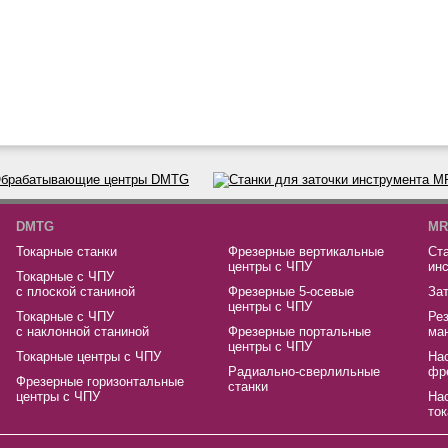
DMTG
MR
Токарные станки
Фрезерные вертикальные
Ста
центры с ЧПУ
ин
Токарные с ЧПУ
с плоской станиной
Фрезерные 5-осевые
За
центры с ЧПУ
Токарные с ЧПУ
Ре
с наклонной станиной
Фрезерные портальные
ма
центры с ЧПУ
Токарные центры с ЧПУ
На
Радиально-сверлильные
фр
Фрезерные горизонтальные
станки
центры с ЧПУ
На
ток