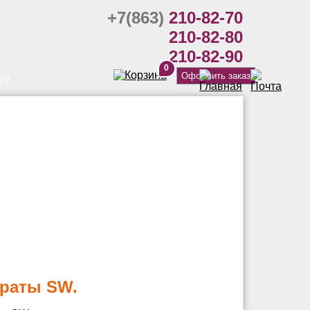
+7(863)
210-82-70
210-82-80
210-82-90
0
Оформить заказ
ум
краты SW.