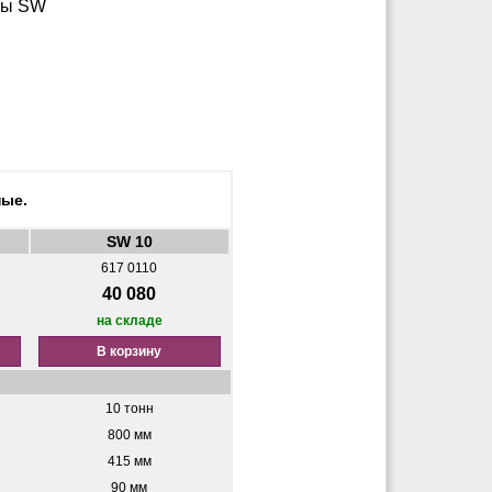
ные.
SW 10
617 0110
40 080
на складе
В корзину
10 тонн
800 мм
415 мм
90 мм