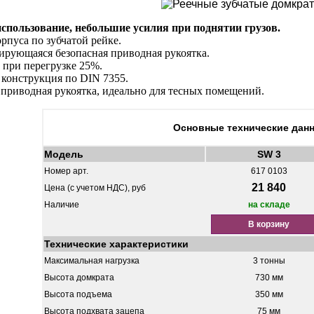
использование, небольшие усилия при поднятии грузов.
рпуса по зубчатой рейке.
рующаяся безопасная приводная рукоятка.
при перегрузке 25%.
конструкция по DIN 7355.
приводная рукоятка, идеально для тесных помещений.
Основные технические дан
Модель
SW 3
Номер арт.
617 0103
21 840
Цена (с учетом НДС), руб
Наличие
на складе
В корзину
Технические характеристики
Максимальная нагрузка
3 тонны
Высота домкрата
730 мм
Высота подъема
350 мм
Высота подхвата зацепа
75 мм