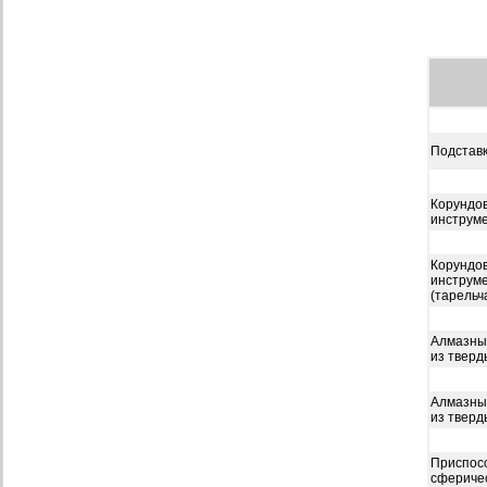
Подставк
Корундов
инструме
Корундов
инструме
(тарельч
Алмазный
из тверд
Алмазный
из тверд
Приспосо
сферичес