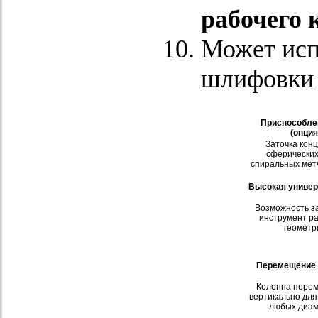
рабочего 
Может исп
шлифовки 
Приспособле
(опция
Заточка кон
сферических
спиральных метч
Высокая универ
Возможность з
инструмент р
геометр
Перемещение
Колонна пере
вертикально для
любых диам