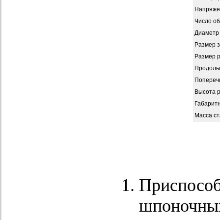
Напряже
Число о
Диаметр 
Размер з
Размер р
Продоль
Попереч
Высота 
Габарит
Масса ст
Приспособ
шпоночных,