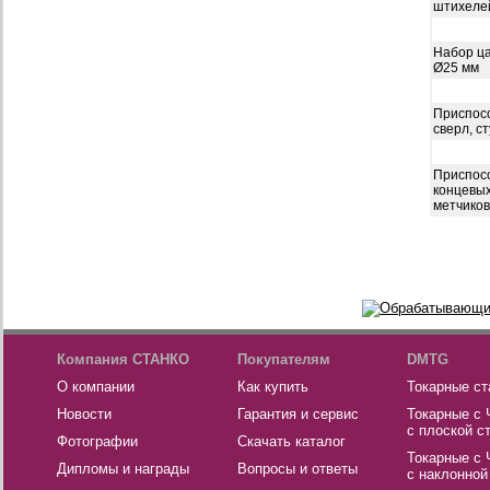
штихелей
Набор ца
Ø25 мм
Приспосо
сверл, с
Приспосо
концевых
метчиков
Компания СТАНКО
Покупателям
DMTG
О компании
Как купить
Токарные ст
Новости
Гарантия и сервис
Токарные с
с плоской с
Фотографии
Скачать каталог
Токарные с
Дипломы и награды
Вопросы и ответы
с наклонной