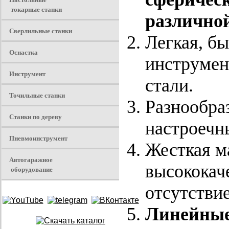
токарные станки
различной
Сверлильные станки
Легкая, бы
Оснастка
инструмен
Инструмент
стали.
Точильные станки
Разнообра
Станки по дереву
настроечн
Пневмоинструмент
Жесткая м
Автогаражное
высококач
оборудование
отсутстви
Линейные