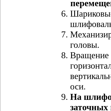
перемещен
Шариковые
шлифоваль
Механизир
головы.
Вращение 
горизонтал
вертикаль
оси.
На шлифов
заточных 