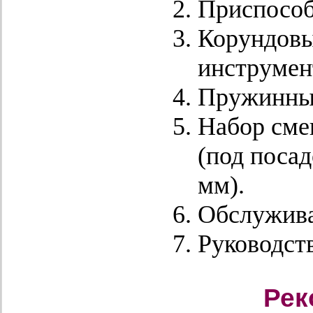
Приспособ
Корундовый
инструмен
Пружинный
Набор сме
(под поса
мм).
Обслужив
Руководств
Рек