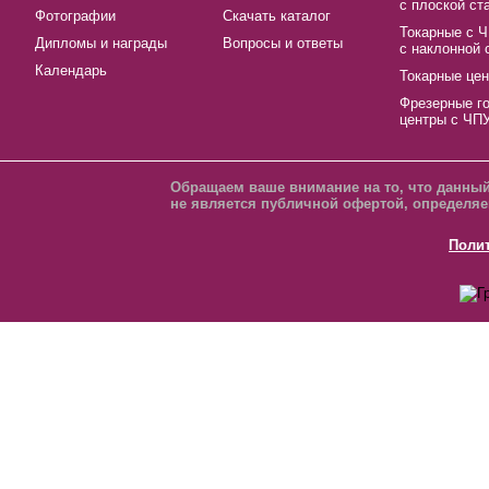
с плоской ст
Фотографии
Скачать каталог
Токарные с 
Дипломы и награды
Вопросы и ответы
с наклонной 
Календарь
Токарные це
Фрезерные г
центры с ЧП
Обращаем ваше внимание на то, что данный
не является публичной офертой, определяе
Поли