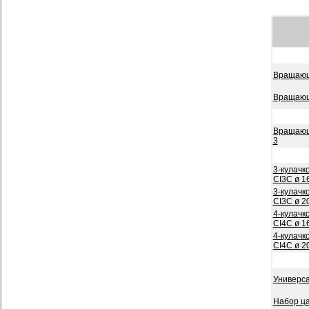
Вращающ
Вращающ
Вращающ
3
3-кулачк
CI3C ø 1
3-кулачк
CI3C ø 2
4-кулачк
CI4C ø 1
4-кулачк
CI4C ø 2
Универса
Набор ца