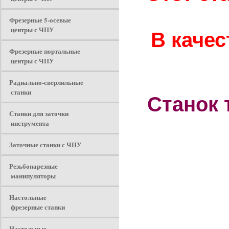
Фрезерные 5-осевые
центры с ЧПУ
В каче
Фрезерные портальные
центры с ЧПУ
Радиально-сверлильные
станки
Станок 
Станки для заточки
инструмента
Заточные станки с ЧПУ
Резьбонарезные
манипуляторы
Настольные
фрезерные станки
Настольные