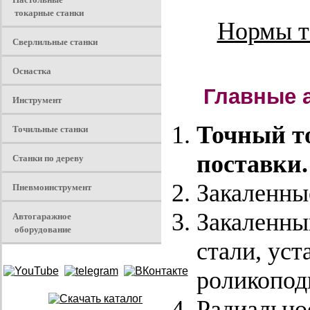
токарные станки
Нормы т
Сверлильные станки
Оснастка
Главные а
Инструмент
Точный т
Точильные станки
поставки.
Станки по дереву
Закаленны
Пневмоинструмент
Закаленны
Автогаражное
оборудование
стали, ус
роликопод
Радиально