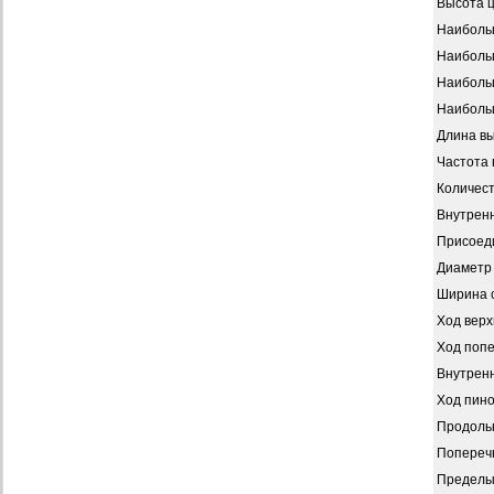
Высота ц
Наиболь
Наибольш
Наибольш
Наибольш
Длина вы
Частота 
Количест
Внутрен
Присоед
Диаметр 
Ширина 
Ход верх
Ход попе
Внутренн
Ход пино
Продольн
Поперечн
Пределы 