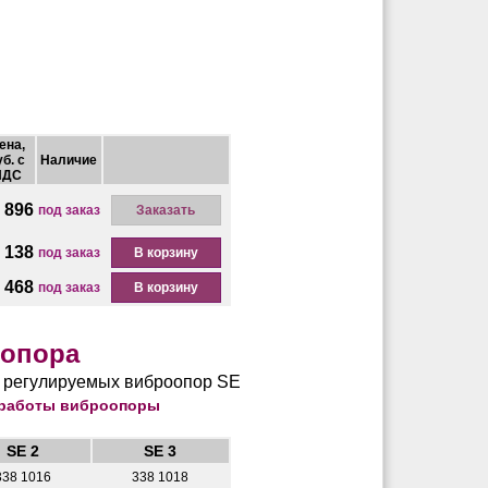
ена,
уб. с
Наличие
НДС
 896
под заказ
Заказать
 138
под заказ
В корзину
 468
под заказ
В корзину
оопора
 работы виброопоры
SE 2
SE 3
338 1016
338 1018