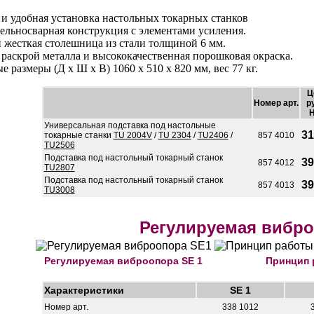
и удобная установка настольных токарных станков
ельносварная конструкция с элементами усиления.
 жесткая столешница из стали толщиной 6 мм.
раскрой металла и высококачественная порошковая окраска.
е размеры (Д х Ш х В) 1060 х 510 х 820 мм, вес 77 кг.
Ц
Номер арт.
р
Универсальная подставка под настольные
31
токарные станки
TU 2004V
/
TU 2304
/
TU2406
/
857 4010
TU2506
Подставка под настольный токарный станок
39
857 4012
TU2807
Подставка под настольный токарный станок
39
857 4013
TU3008
Регулируемая вибр
Регулируемая виброопора SE 1
Принцип
Характеристики
SE 1
Номер арт.
338 1012