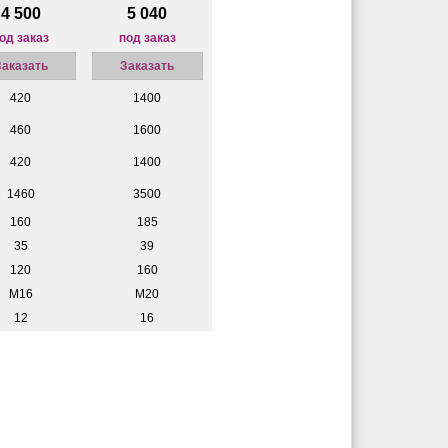
4 500
5 040
од заказ
под заказ
Заказать
Заказать
420
1400
460
1600
420
1400
1460
3500
160
185
35
39
120
160
М16
М20
12
16