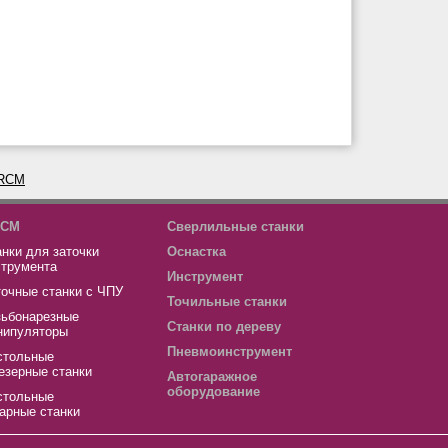
CM
Сверлильные станки
нки для заточки
Оснастка
струмента
Инструмент
точные станки с ЧПУ
Точильные станки
зьбонарезные
Станки по дереву
нипуляторы
Пневмоинструмент
стольные
езерные станки
Автогаражное
оборудование
стольные
арные станки