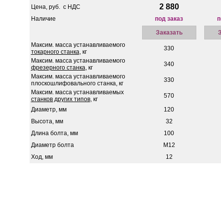
2 880
Цена, руб. с НДС
Наличие
под заказ
п
Заказать
Максим. масса устанавливаемого
330
токарного станка
, кг
Максим. масса устанавливаемого
340
фрезерного станка
, кг
Максим. масса устанавливаемого
330
плоскошлифовального станка, кг
Максим. масса устанавливаемых
570
станков других типов
, кг
Диаметр, мм
120
Высота, мм
32
Длина болта, мм
100
Диаметр болта
М12
Ход, мм
12