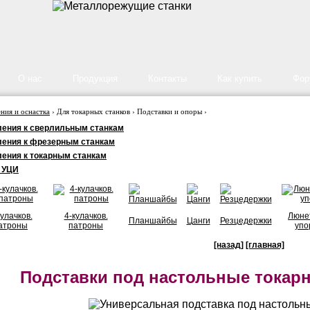
О нас
Продукция
Контакты
Как купить
Фор
ния и оснастка
› Для токарных станков › Подставки и опоры ›
ения к сверлильным станкам
ения к фрезерным станкам
ения к токарным станкам
 УЦИ
кулачков.
4-кулачков.
Люне
Планшайбы
Цанги
Резцедержки
атроны
патроны
упо
[назад]
[главная]
Подставки под настольные токарн