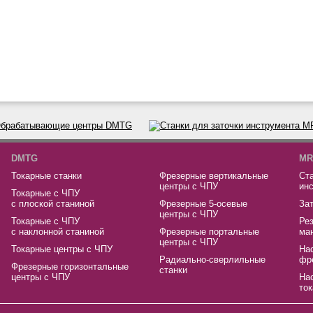
DMTG
MR
Токарные станки
Фрезерные вертикальные
Ста
центры с ЧПУ
ин
Токарные с ЧПУ
с плоской станиной
Фрезерные 5-осевые
За
центры с ЧПУ
Токарные с ЧПУ
Ре
с наклонной станиной
Фрезерные портальные
ма
центры с ЧПУ
Токарные центры с ЧПУ
На
Радиально-сверлильные
фр
Фрезерные горизонтальные
станки
центры с ЧПУ
На
ток