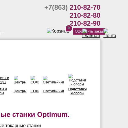
+7(863)
210-82-70
210-82-80
210-82-90
0
Оформить заказ
ум
ты и
Подставки
Центры
СОЖ
Светильники
ры
и опоры
ые станки Optimum.