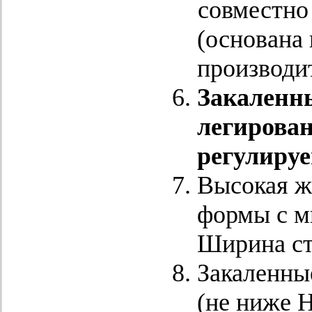
совместно
(основана 
производит
Закаленн
легирован
регулиру
Высокая ж
формы с м
Ширина ст
Закаленны
(не ниже H