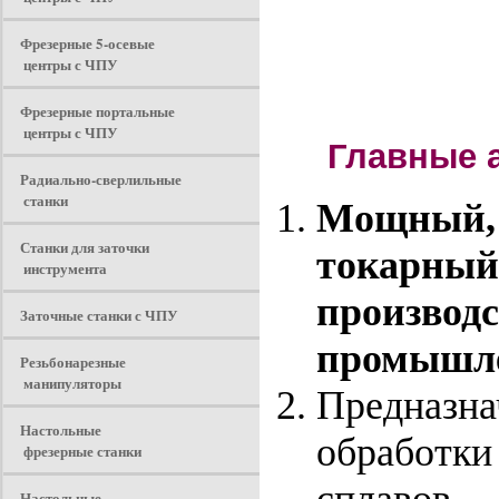
Фрезерные 5-осевые
центры с ЧПУ
Фрезерные портальные
центры с ЧПУ
Главные а
Радиально-сверлильные
станки
Мощный, 
Станки для заточки
токарный 
инструмента
производс
Заточные станки с ЧПУ
промышле
Резьбонарезные
манипуляторы
Предназна
Настольные
обработки 
фрезерные станки
Настольные