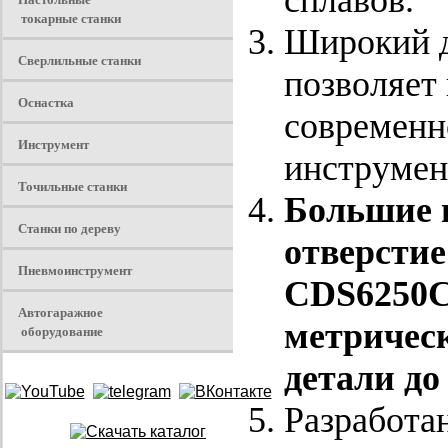
сплавов.
токарные станки
Широкий д
Сверлильные станки
позволяет
Оснастка
современн
Инструмент
инструмен
Точильные станки
Большие в
Станки по дереву
отверсти
Пневмоинструмент
CDS6250C)
Автогаражное
метрическ
оборудование
детали до 
Разработа