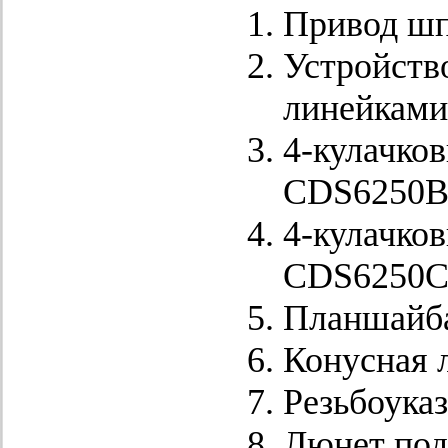
Привод шп
Устройств
линейками
4-кулачко
CDS6250B
4-кулачко
CDS6250C
Планшайб
Конусная 
Резьбоуказ
Люнет по