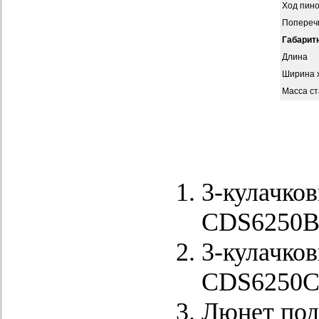
Ход пино
Попереч
Габарит
Длина
Ширина 
Масса ст
3-кулачко
CDS6250B
3-кулачко
CDS6250C
Люнет под