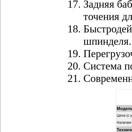
Задняя ба
точения д
Быстродей
шпинделя.
Перегрузо
Система п
Современн
Модел
Цена (с 
Наличие
Технич