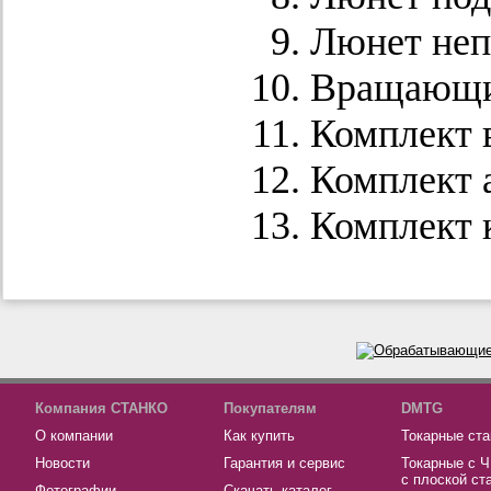
Люнет не
Вращающи
Комплект 
Комплект 
Комплект 
Компания СТАНКО
Покупателям
DMTG
О компании
Как купить
Токарные ста
Новости
Гарантия и сервис
Токарные с 
с плоской ст
Фотографии
Скачать каталог