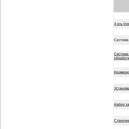
4 ось (п
Система
Система
обработк
Кромкои
Установщ
Набор з
Станочн