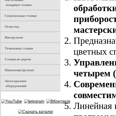
токарные станки
обработки
Сверлильные станки
приборос
Оснастка
мастерски
Инструмент
Предназнач
Точильные станки
цветных с
Станки по дереву
Управлени
Пневмоинструмент
четырем (
Автогаражное
Современ
оборудование
совместим
Линейная 