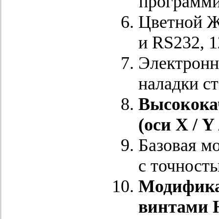
программи
Цветной Ж
и RS232, 
Электронн
наладки ст
Высокока
(оси Х / Y 
Базовая м
с точност
Модифика
винтами 