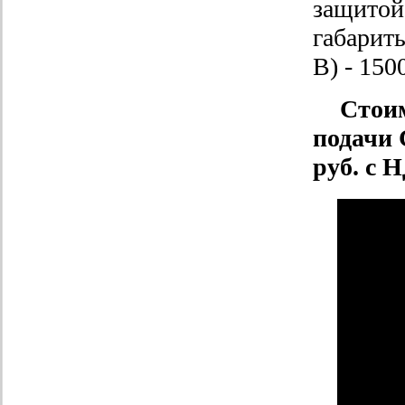
защитой 
габарит
В) - 150
Стоим
подачи 
руб. с 