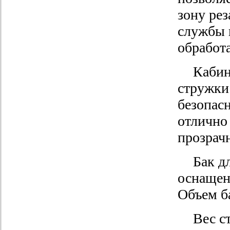
зону рез
службы 
обработ
Кабин
стружки
безопасн
отлично 
прозрач
Бак д
оснащен
Объем ба
Вес с