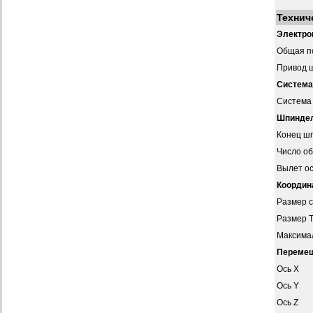
Технич
Электро
Общая п
Привод 
Система
Система
Шпинде
Конец ш
Число о
Вылет о
Координ
Размер с
Размер Т
Максимал
Переме
Ось X
Ось Y
Ось Z