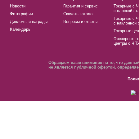
Новости
Гарантия и сервис
Токарные с 
с плоской ст
Фотографии
Скачать каталог
Токарные с 
Дипломы и награды
Вопросы и ответы
с наклонной 
Календарь
Токарные це
Фрезерные г
центры с ЧП
Обращаем ваше внимание на то, что данный
не является публичной офертой, определяе
Поли