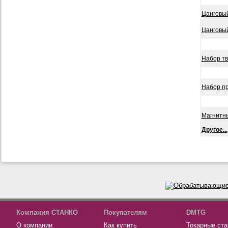
Цанговый
Цанговый
Набор тв
Набор пр
Магнитн
Другое...
Компания СТАНКО
Покупателям
DMTG
О компании
Как купить
Токарные ста