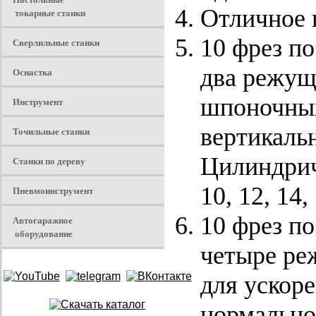
Отличное 
токарные станки
10 фрез п
Сверлильные станки
два режущ
Оснастка
шпоночных
Инструмент
вертикальн
Точильные станки
Цилиндриче
Станки по дереву
10, 12, 14,
Пневмоинструмент
10 фрез п
Автогаражное
оборудование
четыре ре
для ускоре
нормально