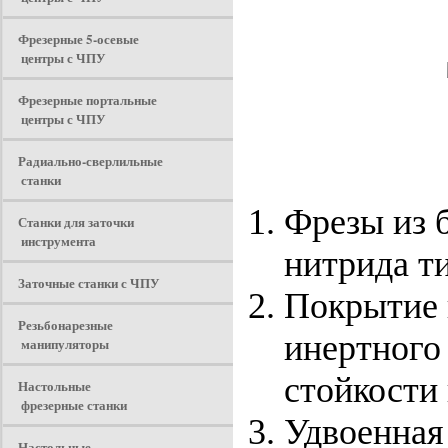
Фрезерные 5-осевые
центры с ЧПУ
Фрезерные портальные
центры с ЧПУ
Радиально-сверлильные
станки
Фрезы из 
Станки для заточки
инструмента
нитрида ти
Заточные станки с ЧПУ
Покрытие и
Резьбонарезные
инертного 
манипуляторы
стойкости 
Настольные
фрезерные станки
Удвоенная
Настольные