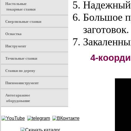
Надежный 
Настольные
токарные станки
Большое п
Сверлильные станки
заготовок.
Оснастка
Закаленны
Инструмент
4-коорди
Точильные станки
Станки по дереву
Пневмоинструмент
Автогаражное
оборудование