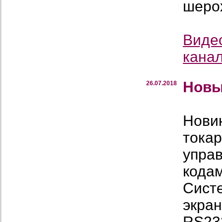
шеро
Виде
кана
Новы
26.07.2018
Новин
тока
упра
кодам
Сист
экран
RS232