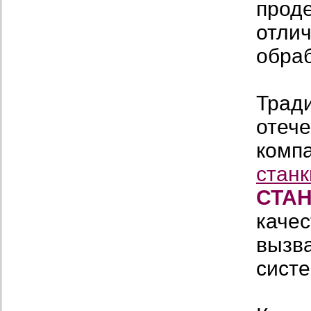
проде
отлич
обра
Трад
отече
комп
станк
СТА
каче
вызв
сист