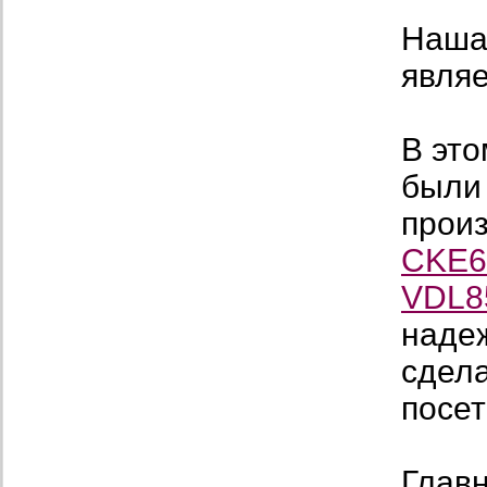
Наша
являе
В это
были
прои
CKE6
VDL8
надеж
сдел
посе
Главн