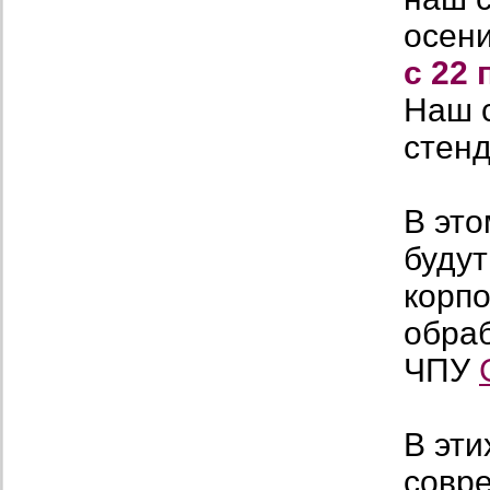
осени
с 22 
Наш 
стен
В это
будут
корп
обра
ЧПУ
В эти
совре