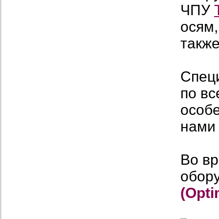
ЧПУ
осям,
такж
Спец
по вс
особ
нами
Во вр
обор
(Opt