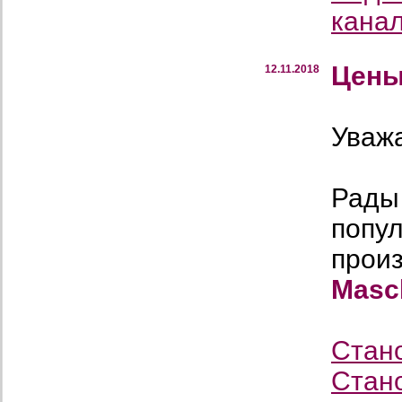
кана
Цены
12.11.2018
Уваж
Рады
попу
прои
Masc
Стан
Стан