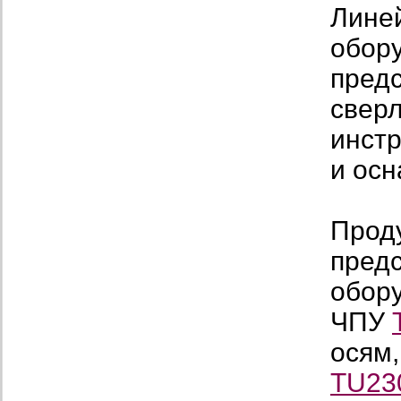
Лине
обор
пред
сверл
инст
и осн
Прод
пред
обору
ЧПУ
осям,
TU23