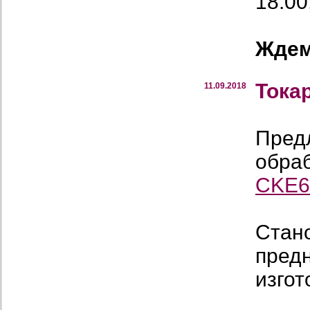
18:00
Ждем
Тока
11.09.2018
Пред
обраб
CKE6
Стан
пред
изгот