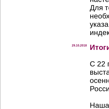
Для т
необ
указа
индек
Итог
29.10.2018
С 22 
выст
осен
Росси
Наша 