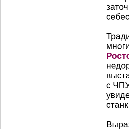
зато
себе
Трад
многи
Рост
недо
выста
с ЧП
увиде
стан
Выра