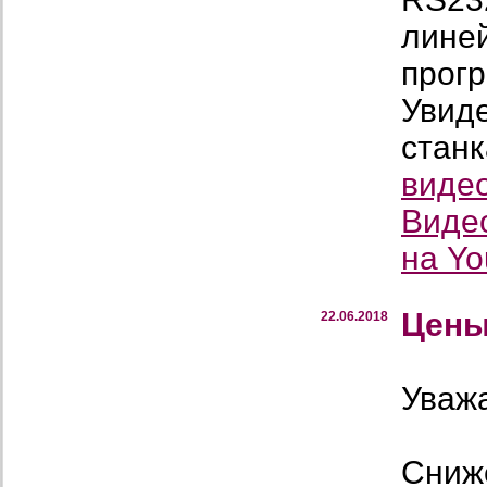
линей
прог
Увиде
стан
виде
Виде
на Y
Цены
22.06.2018
Уваж
Сниж