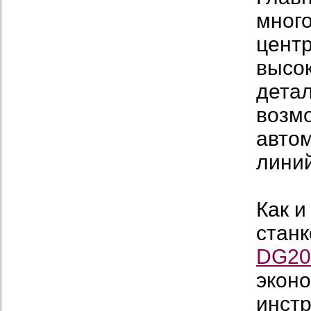
мног
цент
высо
детал
возмо
авто
линий
Как и
станк
DG20
экон
инстр