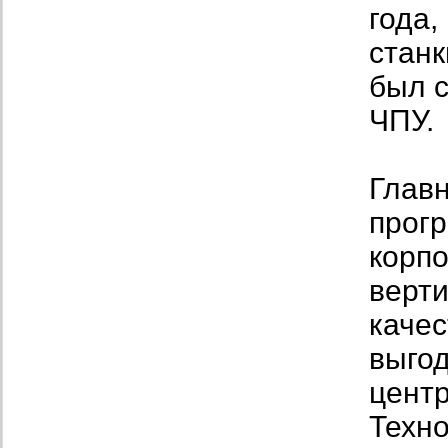
года,
станк
был с
ЧПУ.
Глав
прог
корп
верт
качес
выгод
цент
Техно