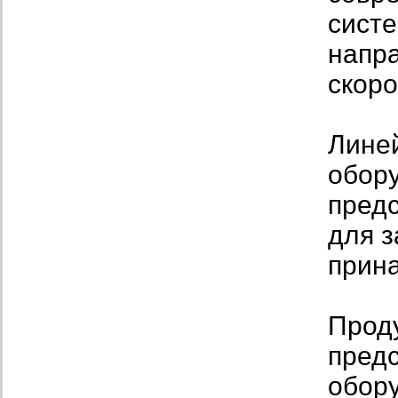
сист
напр
скор
Лине
обор
пред
для з
прина
Прод
пред
обору