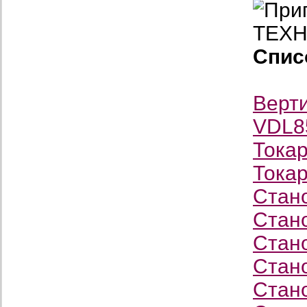
Спис
Верт
VDL8
Тока
Тока
Стан
Стан
Стано
Стано
Стано