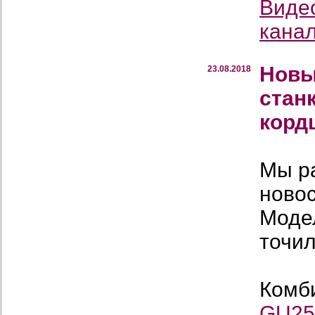
Виде
кана
Новы
23.08.2018
стан
корд
Мы р
ново
Моде
точил
Комб
GU2