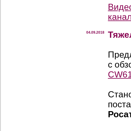
Виде
кана
Тяже
04.09.2018
Пред
с обз
CW61
Стан
поста
Роса