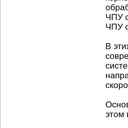
обра
ЧПУ 
ЧПУ 
В эти
совре
сист
напр
скор
Основ
этом 