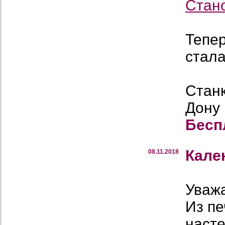
Стан
Тепе
стала
Станк
Дону
Бесп
Кале
08.11.2018
Уваж
Из п
наст