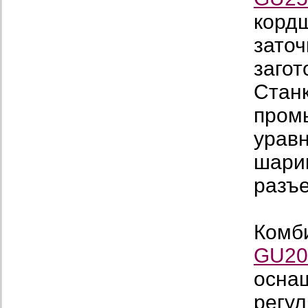
корд
заточ
загот
Станк
пром
урав
шари
разъ
Комб
GU20
осна
регул