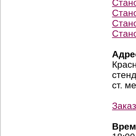
Стан
Стан
Стан
Стан
Адре
Красн
стенд
ст. м
Заказ
Врем