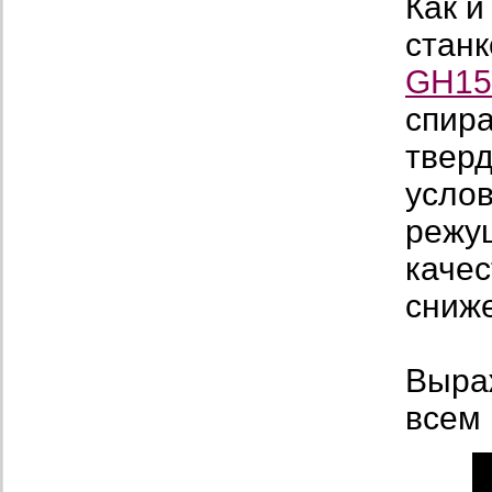
Как и
стан
GH15
спир
тверд
услов
режущ
качес
сниж
Выра
всем 