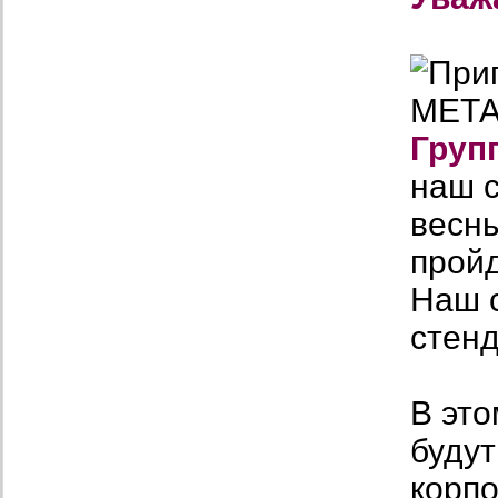
Груп
наш 
весны
прой
Наш 
стен
В это
будут
корп