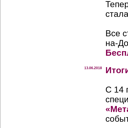
Тепе
стала
Все с
на-Д
Бесп
Итог
13.06.2018
С 14 
спец
«Мет
собы