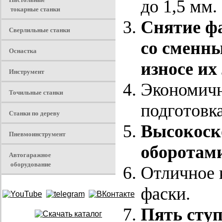
до 1,5 мм.
токарные станки
Снятие фа
Сверлильные станки
со сменн
Оснастка
износе их
Инструмент
Экономичн
Точильные станки
подготовка
Станки по дереву
Высокоск
Пневмоинструмент
оборотами
Автогаражное
оборудование
Отличное 
фаски.
Пять ступ