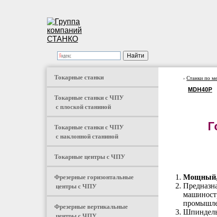
Токарные станки
›
Станки по м
MDH40P
Токарные станки с ЧПУ
с плоской станиной
Г
Токарные станки с ЧПУ
с наклонной станиной
Токарные центры с ЧПУ
Фрезерные горизонтальные
Мощный, 
центры с ЧПУ
Предназна
машиностр
промышле
Фрезерные вертикальные
Шпиндельн
центры с ЧПУ