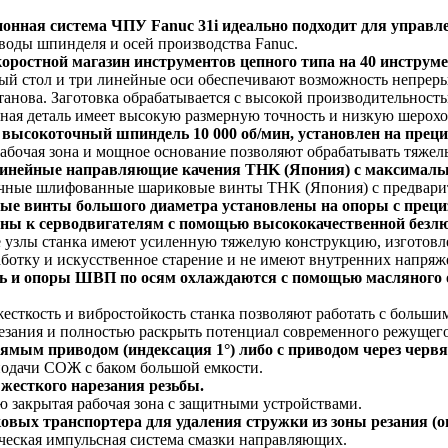
онная система ЧПУ Fanuc 31i идеально подходит для управл
оды шпинделя и осей производства Fanuc.
оростной магазин инструментов цепного типа на 40 инструме
й стол и три линейные оси обеспечивают возможность непрерыв
танова. Заготовка обрабатывается с высокой производительнос
ная деталь имеет высокую размерную точность и низкую шерохо
ысокоточный шпиндель 10 000 об/мин, установлен на прец
абочая зона и мощное основание позволяют обрабатывать тяжел
инейные направляющие качения THK (Япония) с максимальн
чные шлифованные шариковые винты THK (Япония) с предвари
е винты большого диаметра установлены на опоры с прец
ны к серводвигателям с помощью высококачественной безл
узлы станка имеют усиленную тяжелую конструкцию, изготовл
ботку и искусственное старение и не имеют внутренних напряж
 и опоры ШВП по осям охлаждаются с помощью масляного о
есткость и вибростойкость станка позволяют работать с больши
зания и полностью раскрыть потенциал современного режущего
ямым приводом (индексация 1°) либо с приводом через червя
одачи СОЖ с баком большой емкости.
жесткого нарезания резьбы.
 закрытая рабочая зона с защитными устройствами.
овых транспортера для удаления стружки из зоны резания (о
еская импульсная система смазки направляющих.