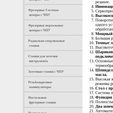
резание.
Инноваци
Фрезерные 5-осевые
Сервоприв
центры с ЧПУ
Высокоск
Поворотны
одного ус
Фрезерные портальные
обработан
центры с ЧПУ
Мощный в
Большая р
Радиально-сверлильные
Точные л
станки
Высокото
Шариковы
Станки для заточки
подключе
инструмента
Основные 
термообра
Шпиндель
Заточные станки с ЧПУ
масла.
Высокая ж
Резьбонарезные
режимы ре
манипуляторы
Стол с пр
Система п
Настольные
Функция 
фрезерные станки
Полностью
Два шнек
Автоматич
Настольные