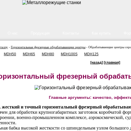
О нас
Продукция
Контакты
Как купить
Фор
еталлу
›
Горизонтальные фрезерные обрабатывающие центры
› Обрабатывающие центры сер
MDH50
MDH65
MDH80
MDH100S
MDH125
[назад]
[главная]
оризонтальный фрезерный обрабат
Главные аргументы: качество, эффект
жесткий и точный горизонтальный фрезерный обрабатываю
чен для обработки крупногабаритных заготовок коробчатой фор
оении, военно-промышленном комплексе, аэрокосмической, суд
нности.
ая бабка высокой жесткости со шпиндельным узлом большого д