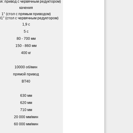
ия: привод с червячным редуктором)
качения
1° (стол с прямым приводом)
01° (стол с червячным редуктором)
1,9 с
5 с
80 - 700 мм
150 - 860 мм
400 кг
10000 об/мин
прямой привод
BT40
630 мм
620 мм
710 мм
20 000 мм/мин
60 000 мм/мин