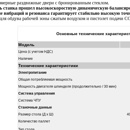
змерные раздвижные двери с бронированным стеклом.
 станка прошел высокоскоростную динамическую балансиро
ие вибраций и резонанса гарантирует стабильно высокую точ
для обдува рабочей зоны сжатым воздухом и пистолет подачи С
Основные технические характерист
Модель
Цена (с учетом НДС)
Наличие
Технические характеристики
Электропитание
Общая потребляемая мощность
Мощность двигателя шпинделя (продолжительно / 30 мин)
Система управления
Система ЧПУ
Станочные данные
Размер стола (Д х Ш)
4
Количество паллет
Тип стола