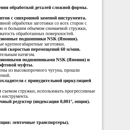
ения обработкой деталей сложной формы.
нтов с синхронной заменой инструмента.
ной обработки заготовки со всех сторон с
тью и большим объемом снимаемой стружки,
ватость обработанных поверхностей.
изионные подшипники NSK (Япония).
ые крупногабаритные заготовки.
ой скоростью перемещений 60 м/мин.
тельным натягом.
изионными подшипниками NSK (Япония) и
юфтовой муфты.
ены из высокопрочного чугуна, прошли
ений.
хладителя с принудительной циркуляцией
м съемом стружки, использовать прогрессивные
 инструмента.
чный редуктор (индексация 0,001°, опция).
пция: ленточные транспортеры).