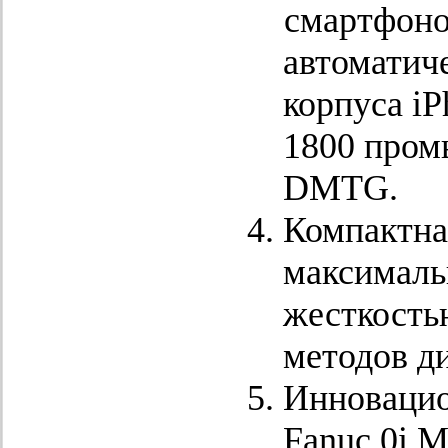
смартфоно
автоматич
корпуса iP
1800 пром
DMTG.
Компактна
максималь
жесткость
методов д
Инновацио
Fanuc 0i M