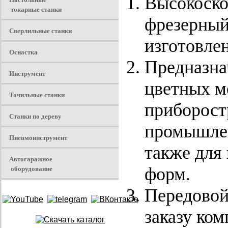
Высокоско
токарные станки
фрезерный
Сверлильные станки
изготовле
Оснастка
Предназнач
Инструмент
цветных ме
Точильные станки
приборост
Станки по дереву
промышлен
Пневмоинструмент
также для
Автогаражное
оборудование
форм.
Передовой
заказу ком