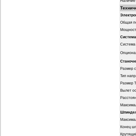
Наличие
Технич
Электро
Общая п
Мощность
Система
Система
Опциона
Станочн
Размер с
Тип нап
Размер Т
Вылет о
Расстоян
Максимал
Шпинде
Максима
Конец ш
Крутящий