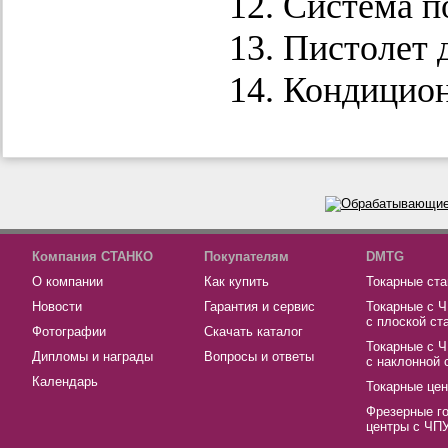
Система п
Пистолет 
Кондицион
Компания СТАНКО
Покупателям
DMTG
О компании
Как купить
Токарные ста
Новости
Гарантия и сервис
Токарные с 
с плоской ст
Фотографии
Скачать каталог
Токарные с 
Дипломы и награды
Вопросы и ответы
с наклонной 
Календарь
Токарные це
Фрезерные г
центры с ЧП