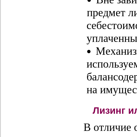
предмет л
себестоим
уплаченны
Механиз
используе
балансоде
на имущес
Лизинг и
В отличие 