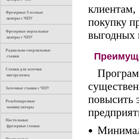
клиентам,
Фрезерные 5-осевые
центры с ЧПУ
покупку п
Фрезерные портальные
выгодных 
центры с ЧПУ
Радиально-сверлильные
Преимуще
станки
Станки для заточки
Програм
инструмента
существен
Заточные станки с ЧПУ
повысить 
Резьбонарезные
манипуляторы
предприят
Настольные
фрезерные станки
Минимал
Настольные