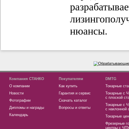
разрабатывае
лизингополуч
нюансы.
Компания СТАНКО
Покупателям
DMTG
О компании
Как купить
Токарные ста
Новости
Гарантия и сервис
Токарные с 
с плоской ст
Фотографии
Скачать каталог
Токарные с 
Дипломы и награды
Вопросы и ответы
с наклонной 
Календарь
Токарные це
Фрезерные г
центры с ЧП