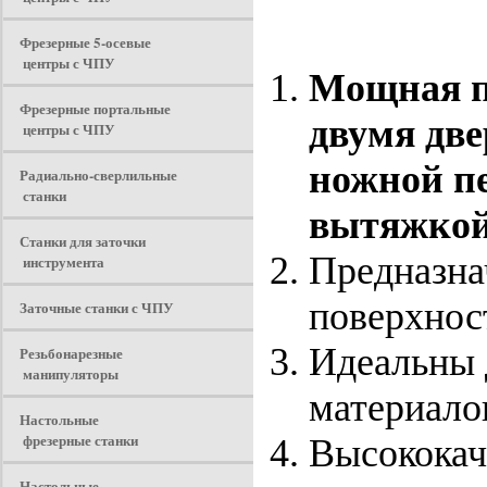
Фрезерные 5-осевые
центры с ЧПУ
Мощная п
Фрезерные портальные
двумя две
центры с ЧПУ
ножной п
Радиально-сверлильные
станки
вытяжкой
Станки для заточки
Предназна
инструмента
поверхнос
Заточные станки с ЧПУ
Идеальны 
Резьбонарезные
манипуляторы
материалов
Настольные
фрезерные станки
Высококач
Настольные