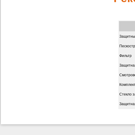
Защитны
Пескост
Фильтр
Защитная
Смотрово
Комплект
Стекло з
Защитная