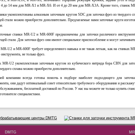
-Х1, и MR-Х3А, и MR-Х6, затачивают торцевые режущие кромки, задний угол и подт
т 4 до 14 мм для MR-Х1 и MR-Х6. И от 4 до 20 мм для MR-Х3А. Кроме того, станок M
танки укомплектованы алмазным заточным кругом SDC для заточки фрез из твердого спл
ей стали можно приобрести дополнительно. Предлагаемые нами заточные круги изгото
ы.
точные станки MR-U2 и MR-600F предназначены для заточки различного инструмента 
щей стали. Для заточки фрез они имеют специальное приспособление и могут затачивать
х MR-U2 и MR-600F требует определенного навыка и не такая легкая, как на станках
 инструмента, не только фрез.
ок MR-U2 укомплектован заточным кругом из кубического нитрида бора CBN для зат
твердого сплава можно приобрести дополнительно.
ей компании всегда готовы помочь в подборе наиболее подходящего для заточки
мента, они дадут оптимальный совет относительно требуемого оборудования и расскажу
бслуживанием, бесплатной доставкой по России. У нас вы можете не только купить ста
зготовителе специалистами.
DMTG
MR