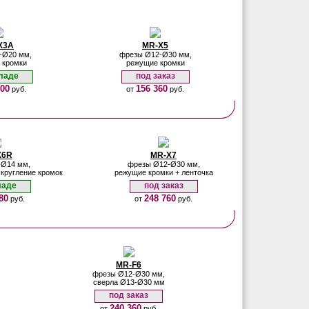
X3A
MR-X5
-Ø20 мм,
фрезы Ø12-Ø30 мм,
 кромки
режущие кромки
ладе
под заказ
700
156 360
руб.
от
руб.
X6R
MR-X7
-Ø14 мм,
фрезы Ø12-Ø30 мм,
кругление кромок
режущие кромки + ленточка
ладе
под заказ
80
248 760
руб.
от
руб.
MR-F6
фрезы Ø12-Ø30 мм,
сверла Ø13-Ø30 мм
под заказ
240 360
от
руб.