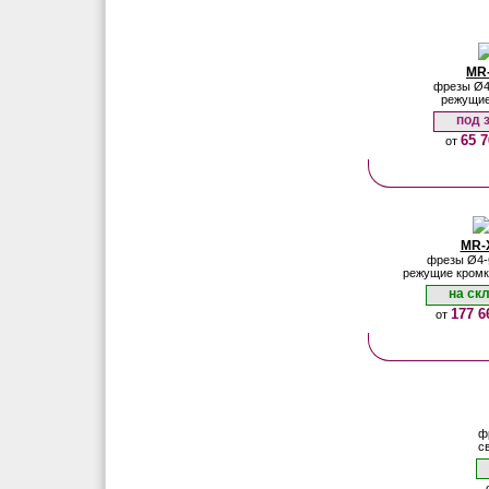
MR
фрезы Ø4
режущие
под 
65 7
от
MR-
фрезы Ø4-
режущие кромк
на ск
177 6
от
ф
с