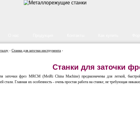
О нас
Продукция
Контакты
Как купить
Фор
еталлу
›
Станки для заточки инструмента
›
Станки для заточки ф
ля заточки фрез MRCM (MeiRi China Machine) предназначены для легкой, быстрой
 стали. Главная их особенность - очень простая работа на станке, не требующая никаки