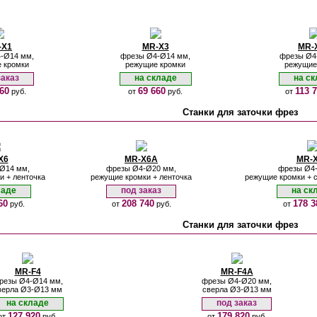
-X1
MR-X3
MR-
-Ø14 мм,
фрезы Ø4-Ø14 мм,
фрезы Ø4
 кромки
режущие кромки
режущие
заказ
на складе
на ск
60
69 660
113 
руб.
от
руб.
от
Станки для заточки фрез
X6
MR-X6A
MR-
Ø14 мм,
фрезы Ø4-Ø20 мм,
фрезы Ø4
и + ленточка
режущие кромки + ленточка
режущие кромки + с
ладе
под заказ
на ск
60
208 740
178 3
руб.
от
руб.
от
Станки для заточки фрез
MR-F4
MR-F4A
резы Ø4-Ø14 мм,
фрезы Ø4-Ø20 мм,
верла Ø3-Ø13 мм
сверла Ø3-Ø13 мм
на складе
под заказ
127 920
179 820
от
руб.
от
руб.