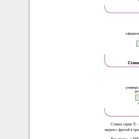
сфериче
Станк
универс
ре
Станки серии Х -
патрон с фрезой в три