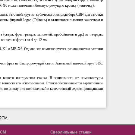
ачивают перемычки 2-х, 3-х и 4-х зубых концевых фрез. Диаметр
R-Х6 может заточить и боковую режущую кромку (ленточку).
ава. Заточной круг из кубического нитрида бора CBN для заточки
влены фирмой Legao (Тайвань) и отличаются высоким качеством и
(сверл, фрез, резцов, штихелей, пробойников и др.) из твердых
 концевые фрезы от 4 до 12 мм.
 MR-Х1 и MR-Х6. Однако это компенсируется возможностью заточки
очки фрез из быстрорежущей стали. Алмазный заточной круг SDC
 вашего инструмента станка. В зависимости от номенклатуры
т тонкости его использования. Станки обеспечиваются гарантийным
нок, но и получить полноценный и качественный сервис прошедшими
CM
Сверлильные станки