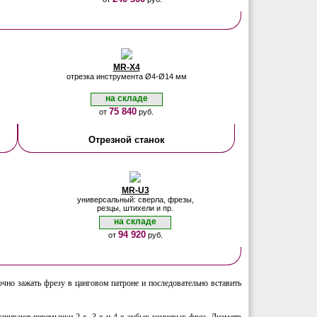
MR-X4
отрезка инструмента Ø4-Ø14 мм
на складе
75 840
от
руб.
Отрезной станок
MR-U3
универсальный: сверла, фрезы,
резцы, штихели и пр.
на складе
94 920
от
руб.
точно зажать фрезу в цанговом патроне и последовательно вставить