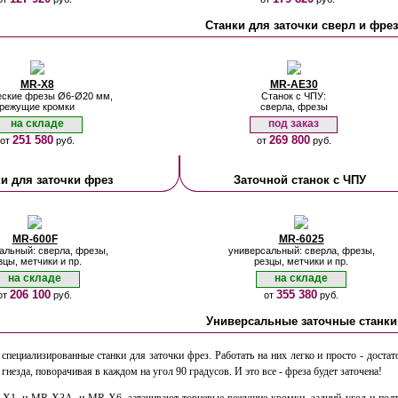
Станки для заточки сверл и фрез
MR-X8
MR-AE30
ские фрезы Ø6-Ø20 мм,
Cтанок с ЧПУ:
режущие кромки
сверла, фрезы
на складе
под заказ
251 580
269 800
от
руб.
от
руб.
и для заточки фрез
Заточной станок с ЧПУ
MR-600F
MR-6025
альный: сверла, фрезы,
универсальный: сверла, фрезы,
зцы, метчики и пр.
резцы, метчики и пр.
на складе
на складе
206 100
355 380
от
руб.
от
руб.
Универсальные заточные станки
 специализированные станки для заточки фрез. Работать на них легко и просто - доста
 гнезда, поворачивая в каждом на угол 90 градусов. И это все - фреза будет заточена!