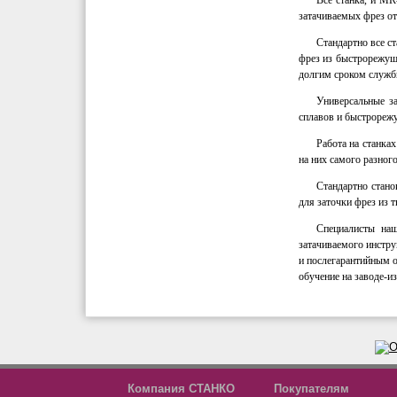
Все станка, и MR
затачиваемых фрез о
Стандартно все с
фрез из быстрорежущ
долгим сроком служб
Универсальные за
сплавов и быстрорежу
Работа на станка
на них самого разного
Стандартно стан
для заточки фрез из 
Специалисты наш
затачиваемого инстру
и послегарантийным о
обучение на заводе-и
Компания СТАНКО
Покупателям