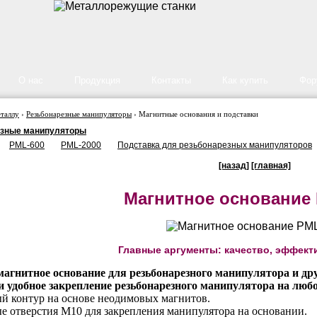
О нас
Продукция
Контакты
Как купить
Фор
еталлу
›
Резьбонарезные манипуляторы
›
Магнитные основания и подставки
езные манипуляторы
PML-600
PML-2000
Подставка для резьбонарезных манипуляторов
[назад]
[главная]
Магнитное основание
Главные аргументы: качество, эффект
агнитное основание для резьбонарезного манипулятора и дру
 удобное закрепление резьбонарезного манипулятора на любо
й контур на основе неодимовых магнитов.
 отверстия М10 для закрепления манипулятора на основании.