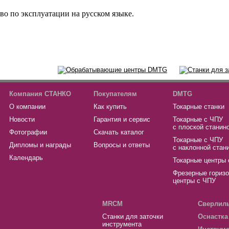
во по эксплуатации на русском языке.
Компания СТАНКО
Покупателям
DMTG
О компании
Как купить
Токарные станки
Новости
Гарантия и сервис
Токарные с ЧПУ
с плоской станин
Фотографии
Скачать каталог
Токарные с ЧПУ
Дипломы и награды
Вопросы и ответы
с наклонной стан
Календарь
Токарные центры
Фрезерные гориз
центры с ЧПУ
MRCM
Сверлиль
Станки для заточки
Оснастка
инструмента