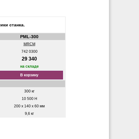
ики станка.
PML-300
MRCM
742 0300
29 340
на складе
В корзину
300 кг
10 500 Н
200 x 140 x 60 мм
9,6 кг
: