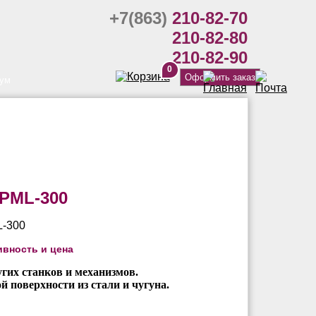
+7(863)
210-82-70
210-82-80
210-82-90
0
Оформить заказ
ум
 PML-300
ивность и цена
гих станков и механизмов.
й поверхности из стали и чугуна.