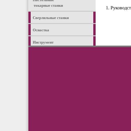
токарные станки
Руководст
Сверлильные станки
Оснастка
Инструмент
Точильные станки
Станки по дереву
Пневмоинструмент
Автогаражное
оборудование