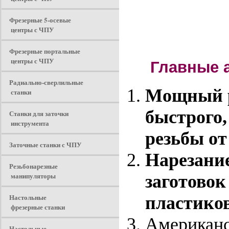
Фрезерные 5-осевые
центры с ЧПУ
Фрезерные портальные
центры с ЧПУ
Главные а
Радиально-сверлильные
Мощный р
станки
быстрого,
Станки для заточки
инструмента
резьбы от
Заточные станки с ЧПУ
Нарезание
Резьбонарезные
манипуляторы
заготовок
Настольные
пластиков
фрезерные станки
Американс
Настольные