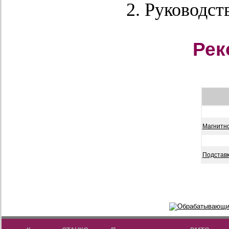
Руководств
Рек
Магнитн
Подставк