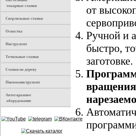
токарные станки
от высоко
Сверлильные станки
сервоприв
Оснастка
Ручной и 
Инструмент
быстро, то
Точильные станки
заготовке.
Станки по дереву
Программ
Пневмоинструмент
вращения,
Автогаражное
нарезаемо
оборудование
Автоматич
программи