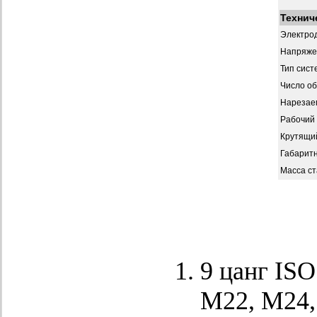
Технич
Электрод
Напряже
Тип сист
Число о
Нарезае
Рабочий
Крутящи
Габарит
Масса ст
9 цанг IS
М22, М24,