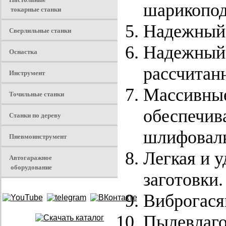
шарикопо
токарные станки
Надежный 
Сверлильные станки
Надежный,
Оснастка
рассчитан
Инструмент
Массивные
Точильные станки
обеспечив
Станки по дереву
шлифоваль
Пневмоинструмент
Легкая и у
Автогаражное
оборудование
заготовки.
Виброгася
Пылевлаг