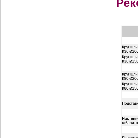
Рек
Круг шл
К36 Ø200
Круг шл
К36 Ø250
Круг шл
К80 Ø200
Круг шл
К80 Ø250
Подставк
Настенн
габарит