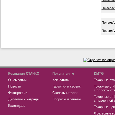
Пылеотсо
Пылеотсо
Привод V
Привод V
Компания СТАНКО
Покупателям
DMTG
О компании
Как купить
Токарные ста
Новости
Гарантия и сервис
Токарные с 
с плоской ст
Фотографии
Скачать каталог
Токарные с 
Дипломы и награды
Вопросы и ответы
с наклонной 
Календарь
Токарные це
Фрезерные г