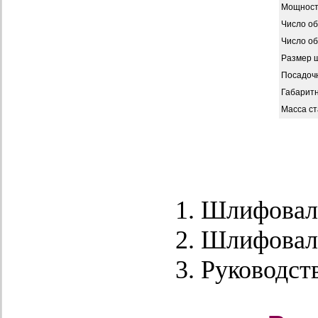
Мощност
Число о
Число об
Размер ш
Посадочн
Габарит
Масса ст
Шлифовал
Шлифовал
Руководств