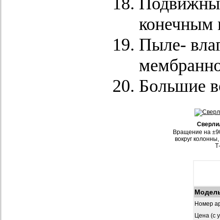
Подвижный
конечным 
Пыле- влаг
мембранно
Большие в
Сверли
Вращение на ±90
вокруг колонны,
Т
Модел
Номер ар
Цена (с 