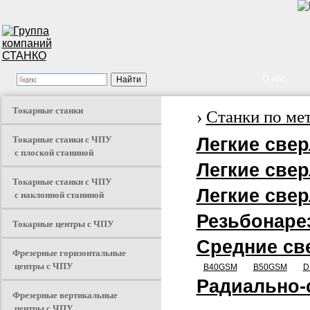
О нас
Токарные станки
›
Станки по ме
Токарные станки с ЧПУ
Легкие све
с плоской станиной
Легкие свер
Токарные станки с ЧПУ
Легкие свер
с наклонной станиной
Резьбонаре
Токарные центры с ЧПУ
Средние св
Фрезерные горизонтальные
центры с ЧПУ
B40GSM
B50GSM
D
Радиально-
Фрезерные вертикальные
центры с ЧПУ