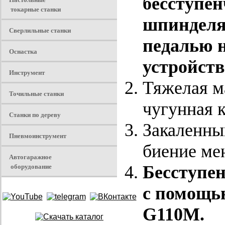
бесступе
токарные станки
шпинделя,
Сверлильные станки
педалью 
Оснастка
устройств
Инструмент
Тяжелая м
Точильные станки
чугунная 
Станки по дереву
Закаленны
Пневмоинструмент
биение мен
Автогаражное
оборудование
Бесступен
с помощью
G110M.