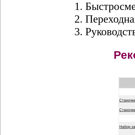
Быстросме
Переходна
Руководств
Рек
Станочны
Станочны
Набор з