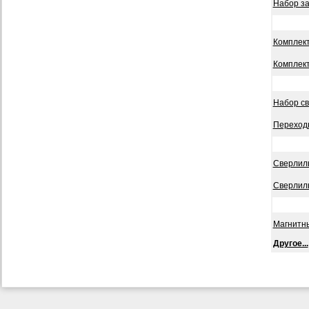
Набор з
Комплект
Комплект
Набор све
Переходн
Сверлил
Сверлил
Магнитн
Другое...