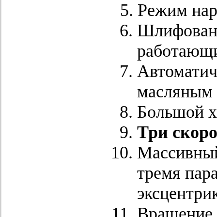
Режим нар
Шлифованн
работающи
Автоматич
масляным 
Большой х
Три скоро
Массивный
тремя пар
эксцентри
Вращение с