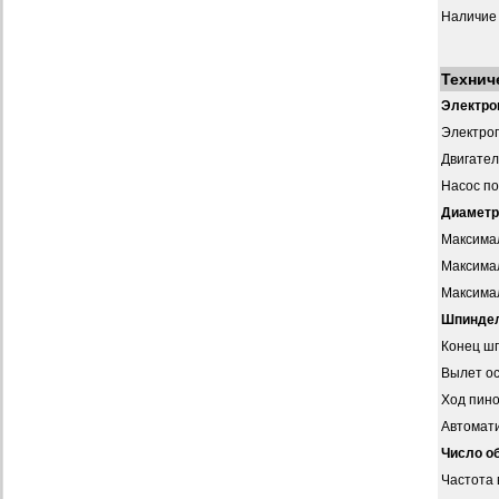
Наличие
Технич
Электро
Электро
Двигател
Насос п
Диаметр
Максимал
Максимал
Максимал
Шпинде
Конец ш
Вылет о
Ход пин
Автомати
Число о
Частота