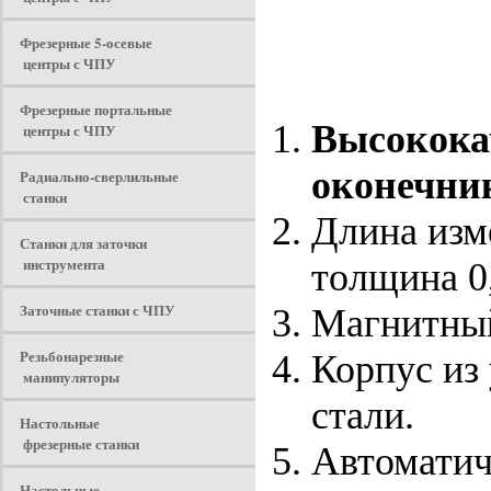
Фрезерные 5-осевые
центры с ЧПУ
Фрезерные портальные
Высокока
центры с ЧПУ
оконечни
Радиально-сверлильные
станки
Длина изм
Станки для заточки
инструмента
толщина 0
Заточные станки с ЧПУ
Магнитный
Резьбонарезные
Корпус из
манипуляторы
стали.
Настольные
фрезерные станки
Автоматич
Настольные