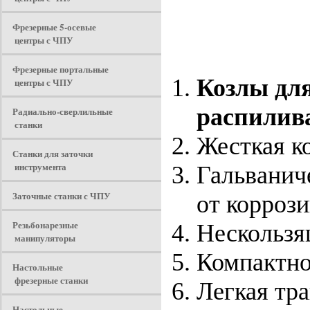
Фрезерные 5-осевые
центры с ЧПУ
Фрезерные портальные
Козлы для
центры с ЧПУ
распилив
Радиально-сверлильные
станки
Жесткая к
Станки для заточки
инструмента
Гальванич
Заточные станки с ЧПУ
от коррози
Резьбонарезные
Нескользя
манипуляторы
Компактно
Настольные
фрезерные станки
Легкая тр
Настольные