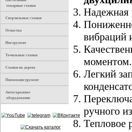
токарные станки
Надежная 
Сверлильные станки
Пониженно
Оснастка
вибраций 
Инструмент
Качествен
Точильные станки
моментом.
Станки по дереву
Легкий зап
Пневмоинструмент
конденсат
Автогаражное
Переключа
оборудование
ручного и
Тепловое р