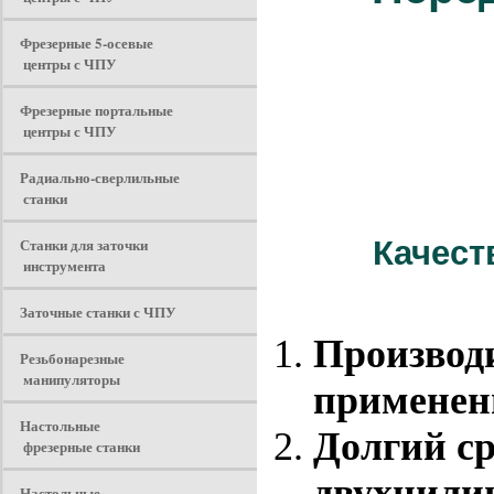
Фрезерные 5-осевые
центры с ЧПУ
Фрезерные портальные
центры с ЧПУ
Радиально-сверлильные
станки
Станки для заточки
Качест
инструмента
Заточные станки с ЧПУ
Производ
Резьбонарезные
манипуляторы
применен
Настольные
Долгий с
фрезерные станки
двухцилин
Настольные