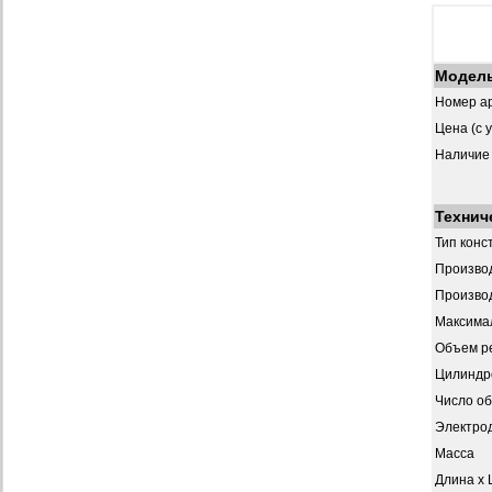
Модел
Номер ар
Цена (с 
Наличие
Технич
Тип конс
Производ
Производ
Максима
Объем р
Цилиндр
Число о
Электрод
Масса
Длина х 