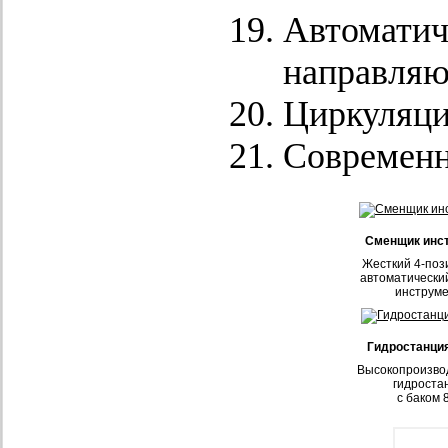
Автоматич
направляю
Циркуляци
Современн
Сменщик инс
Жесткий 4-по
автоматически
инструм
Гидростанция
Высокопроизво
гидроста
с баком 