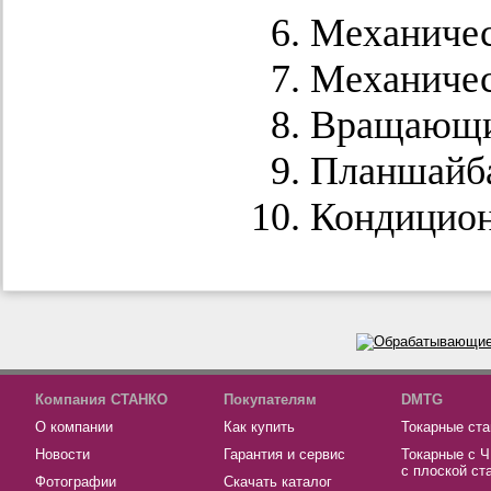
Механичес
Механичес
Вращающи
Планшайба
Кондицион
Компания СТАНКО
Покупателям
DMTG
О компании
Как купить
Токарные ста
Новости
Гарантия и сервис
Токарные с 
с плоской ст
Фотографии
Скачать каталог