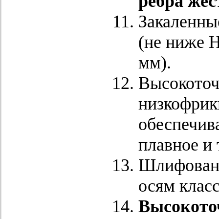
ребра жес
Закаленны
(не ниже H
мм).
Высокоточ
низкофрик
обеспечив
плавное и
Шлифованн
осям класс
Высокото