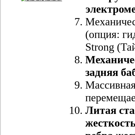
электром
Механичес
(опция: г
Strong (Та
Механичес
задняя баб
Массивная
перемещае
Литая ст
жесткост