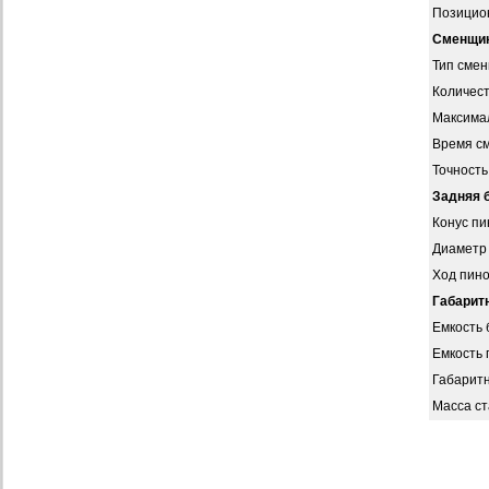
Позицио
Сменщик
Тип смен
Количест
Максимал
Время см
Точность
Задняя 
Конус пи
Диаметр 
Ход пино
Габарит
Емкость
Емкость 
Габаритн
Масса ст