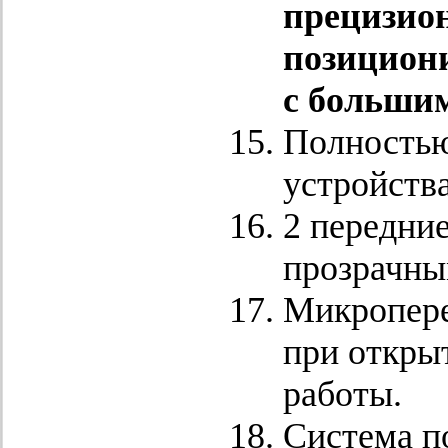
прецизио
позициони
с больши
Полностью
устройств
2 передни
прозрачны
Микропере
при откры
работы.
Система п