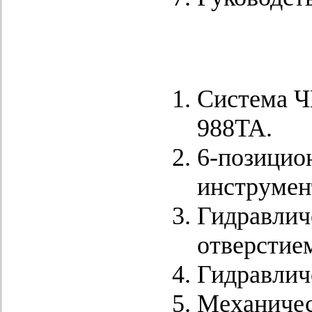
Система ЧП
988TA.
6-позицио
инструмен
Гидравлич
отверстие
Гидравличе
Механичес