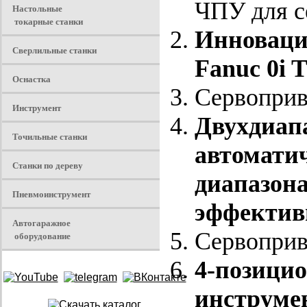
ЧПУ для с
Настольные
токарные станки
Инноваци
Сверлильные станки
Fanuc 0i T
Оснастка
Сервоприв
Инструмент
Двухдиап
Точильные станки
автомати
Станки по дереву
диапазон
Пневмоинструмент
эффектив
Автогаражное
Сервоприв
оборудование
4-позици
инструме