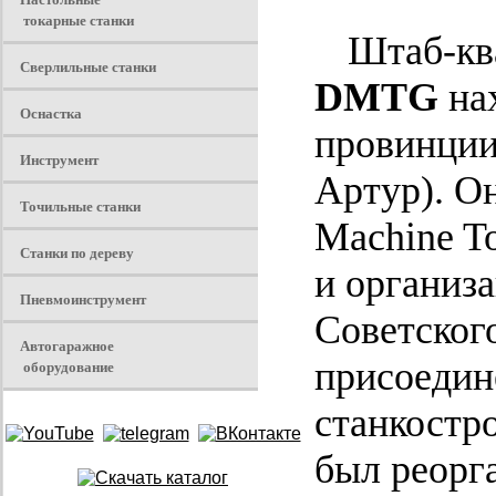
токарные станки
Штаб-кв
Сверлильные станки
DMTG
нах
Оснастка
провинции
Инструмент
Артур). Он
Точильные станки
Machine T
Станки по дереву
и организ
Пневмоинструмент
Советского
Автогаражное
присоедин
оборудование
станкостр
был реорг