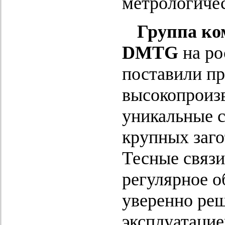
метрологичес
Группа к
DMTG
на ро
поставили п
высокопроизв
уникальные с
крупных заго
Тесные связи
регулярное о
уверенно реш
эксплуатацие